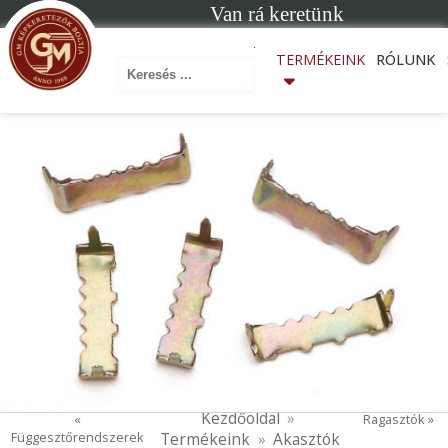
Van rá keretünk
Keresés ...
TERMÉKEINK
RÓLUNK
Kezdőoldal
«
Ragasztók »
Függesztőrendszerek
Termékeink
Akasztók