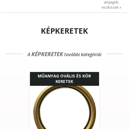
anyagok,
eszközök »
KÉPKERETEK
KÉPKERETEK
A
további kategóriái
MŰANYAG OVÁLIS ÉS KÖR
KERETEK