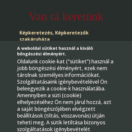
Van rá keretünk
Képkeretezés, Képkeretezők
szakáruháza
A weboldal sütiket használ a kiváló
bőngészési élményért.
Oldalunk cookie-kat ("sütiket") használ a
jobb böngészési élményért, ezek nem
tárolnak személyes információkat.
Szolgáltatásaink igénybevételével Ön
beleegyezik a cookie-k használatába.
Telefon: +36-30/436-4181
Amennyiben a süti (cookie)
E-mail:
elhelyezéséhez Ön nem járul hozzá, azt
megrendeles@gmkepkeretezok.hu
a saját böngészőjében elvégzett
beállítások (tiltás, visszavonás) útján
1224 Budapest, Bartók Béla út 31.
teheti meg. A sütik letiltása bizonyos
Facebook
szolgáltatások igénybevételét