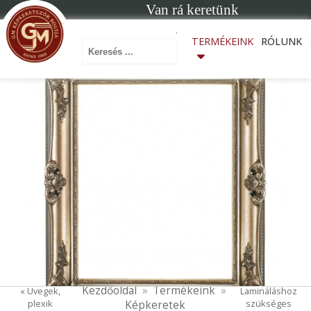
Van rá keretünk
Keresés ...
TERMÉKEINK
RÓLUNK
Kezdőoldal
Termékeink
« Üvegek,
Lamináláshoz
plexik
szükséges
Képkeretek