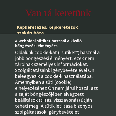
Van rá keretünk
Képkeretezés, Képkeretezők
szakáruháza
A weboldal sütiket használ a kiváló
bőngészési élményért.
Oldalunk cookie-kat ("sütiket") használ a
jobb böngészési élményért, ezek nem
tárolnak személyes információkat.
Szolgáltatásaink igénybevételével Ön
beleegyezik a cookie-k használatába.
Telefon: +36-30/436-4181
Amennyiben a süti (cookie)
E-mail:
elhelyezéséhez Ön nem járul hozzá, azt
megrendeles@gmkepkeretezok.hu
a saját böngészőjében elvégzett
beállítások (tiltás, visszavonás) útján
1224 Budapest, Bartók Béla út 31.
teheti meg. A sütik letiltása bizonyos
Facebook
szolgáltatások igénybevételét