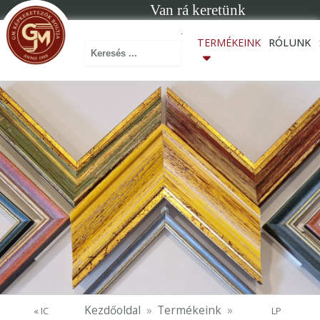
Van rá keretünk
Keresés ...
TERMÉKEINK
RÓLUNK
Kezdőoldal
Termékeink
« IC
LP