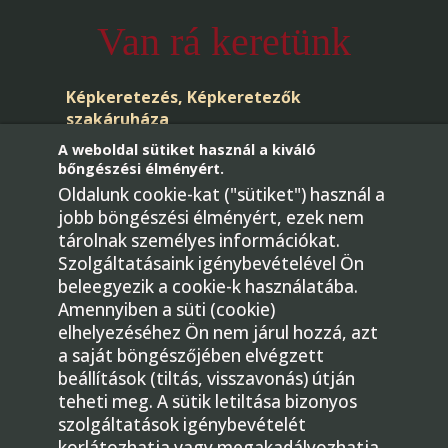
Van rá keretünk
Képkeretezés, Képkeretezők
szakáruháza
A weboldal sütiket használ a kiváló
bőngészési élményért.
Oldalunk cookie-kat ("sütiket") használ a
jobb böngészési élményért, ezek nem
tárolnak személyes információkat.
Szolgáltatásaink igénybevételével Ön
beleegyezik a cookie-k használatába.
Telefon: +36-30/436-4181
Amennyiben a süti (cookie)
E-mail:
elhelyezéséhez Ön nem járul hozzá, azt
megrendeles@gmkepkeretezok.hu
a saját böngészőjében elvégzett
beállítások (tiltás, visszavonás) útján
1224 Budapest, Bartók Béla út 31.
teheti meg. A sütik letiltása bizonyos
Facebook
szolgáltatások igénybevételét
korlátozhatja vagy megakadályozhatja.