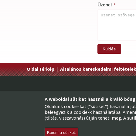
Üzenet
Küldés
Oldal térkép
|
Általános kereskedelmi feltétele
A weboldal sütiket használ a kiváló bőng
Van rá keret
Oldalunk cookie-kat ("sütiket") használ a 
beleegyezik a cookie-k használatába. Amenny
(tiltás, visszavonás) útján teheti meg. A sü
Képkeretezés, Képkeretezők 
Kérem a sütiket.