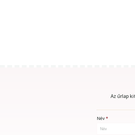
Az űrlap k
Név