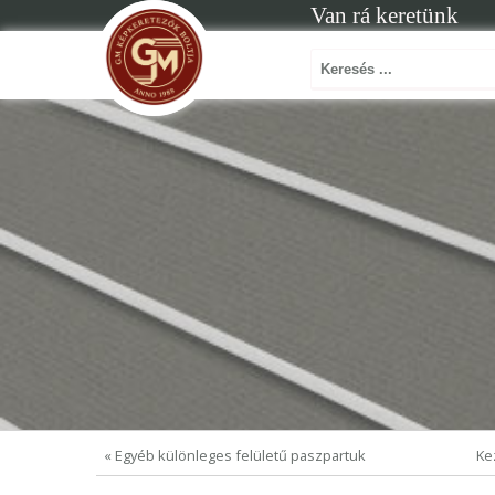
Van rá keretünk
« Egyéb különleges felületű paszpartuk
Ke