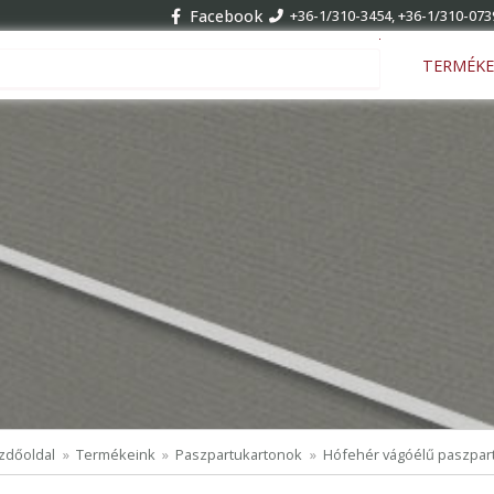
Facebook
+36-1/310-3454, +36-1/310-073
Keresés ...
TERMÉKE
zdőoldal
Termékeink
Paszpartukartonok
Hófehér vágóélű paszpar