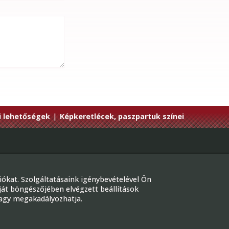
i lehetőségek
|
Képkeretlécek, paszpartuk színei
on: +36-30/436-4181
l: megrendeles@gmkepkeretezok.hu
ókat. Szolgáltatásaink igénybevételével Ön
udapest, Bartók Béla út 31.
ját böngészőjében elvégzett beállítások
 vagy megakadályozhatja.
cebook
bi elérhetőségeink »