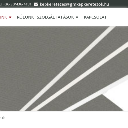
kepkeretezes@gmkepkeretezok.hu
9, +36-30/436-4181
INK
RÓLUNK
SZOLGÁLTATÁSOK
KAPCSOLAT
tuk