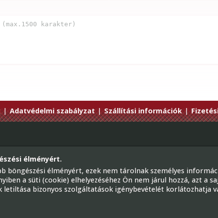
k
|
Adatvédelmi szabályzat
|
Szállítási információk
|
Fizetés
Telef
észési élményért.
ünk
E-mai
jobb böngészési élményért, ezek nem tárolnak személyes informáci
1224 B
iben a süti (cookie) elhelyezéséhez Ön nem járul hozzá, azt a sa
tik letiltása bizonyos szolgáltatások igénybevételét korlátozhatja
Fa
szakáruháza
Továb