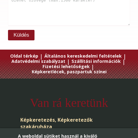
Küldés
Oldal térkép
|
Általános kereskedelmi feltételek
|
Adatvédelmi szabályzat
|
Szállítási információk
|
Fizetési lehetőségek
|
Képkeretlécek, paszpartuk színei
Van rá keretünk
Képkeretezés, Képkeretezők
szakáruháza
A weboldal sütiket használ a kiváló