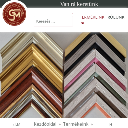
Van rá keretünk
Keresés ...
TERMÉKEINK
RÓLUNK
Kezdőoldal
Termékeink
« LM
H