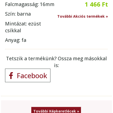
1 466 Ft
Falcmagasság: 16mm
Szín: barna
További Akciós termékek »
Mintázat: ezüst
csíkkal
Anyag: fa
Tetszik a termékünk? Ossza meg másokkal
is:
Facebook
További Képkeretlécek »